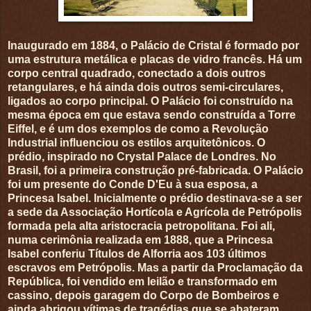
Inaugurado em 1884, o Palácio de Cristal é formado por
uma estrutura metálica e placas de vidro francês. Há um
corpo central quadrado, conectado a dois outros
retangulares, e há ainda dois outros semi-circulares,
ligados ao corpo principal. O Palácio foi construído na
mesma época em que estava sendo construída a Torre
Eiffel, e é um dos exemplos de como a Revolução
Industrial influenciou os estilos arquitetônicos. O
prédio, inspirado no Crystal Palace de Londres. No
Brasil, foi a primeira construção pré-fabricada. O Palácio
foi um presente do Conde D'Eu à sua esposa, a
Princesa Isabel. Inicialmente o prédio destinava-se a ser
a sede da Associação Hortícola e Agrícola de Petrópolis
formada pela alta aristocracia petropolitana. Foi ali,
numa cerimônia realizada em 1888, que a Princesa
Isabel conferiu Títulos de Alforria aos 103 últimos
escravos em Petrópolis. Mas a partir da Proclamação da
República, foi vendido em leilão e transformado em
cassino, depois garagem do Corpo de Bombeiros e
ainda abrigou vítimas de tragédias que se abateram