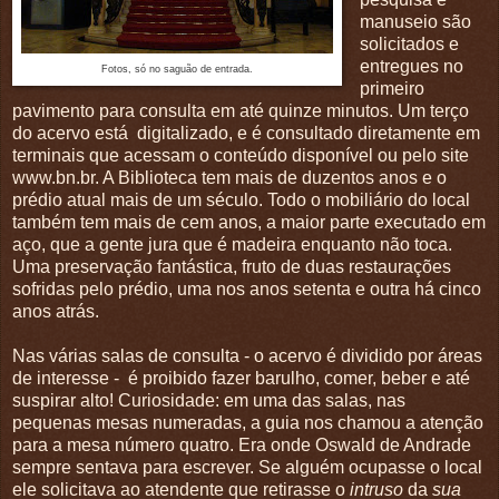
manuseio são
solicitados e
entregues no
Fotos, só no saguão de entrada.
primeiro
pavimento para consulta em até quinze minutos. Um terço
do acervo está digitalizado, e é consultado diretamente em
terminais que acessam o conteúdo disponível ou pelo site
www.bn.br. A Biblioteca tem mais de duzentos anos e o
prédio atual mais de um século. Todo o mobiliário do local
também tem mais de cem anos, a maior parte executado em
aço, que a gente jura que é madeira enquanto não toca.
Uma preservação fantástica, fruto de duas restaurações
sofridas pelo prédio, uma nos anos setenta e outra há cinco
anos atrás.
Nas várias salas de consulta - o acervo é dividido por áreas
de interesse - é proibido fazer barulho, comer, beber e até
suspirar alto! Curiosidade: em uma das salas, nas
pequenas mesas numeradas, a guia nos chamou a atenção
para a mesa número quatro. Era onde Oswald de Andrade
sempre sentava para escrever. Se alguém ocupasse o local
ele solicitava ao atendente que retirasse o
intruso
da
sua