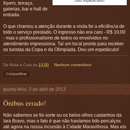
Dois espetáculos!
foyers,
terraço,
galerias, bar e hall de
entrada.
O que chamou a atenção durante a visita foi a eficiência de
todo o serviço prestado. O ingresso não era caro - R$ 10,00
- mas o profissionalismo de todos os envolvidos no
atendimento impressiona. Taí um local pronto para receber
os turistas da Copa e da Olimpíada. Deu um espetáculo!
De Mala e Cuia
às
13:00
Nenhum comentário:
Compartilhar
quarta-feira, 3 de abril de 2013
Ônibus errado!
Não sabemos se foi sorte ou os belos olhos castanhos da
Iara Bravo, mas o fato é que não havíamos tido percalços
até agora na nossa incursão à Cidade Maravilhosa. Mas eis