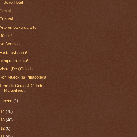
João Hotel
Gênio!
Cultura!
Arte embaixo da arte
Bônus!
Na Avenida!
Festa estranha!
Ibirapuera, meu!
Visita (Des)Guiada
Ron Mueck na Pinacoteca
Terra da Garoa & Cidade
Maravilhosa
►
janeiro
(1)
014
(70)
013
(46)
012
(8)
011
(43)