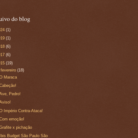
uivo do blog
024
(1)
019
(1)
018
(6)
017
(6)
015
(19)
▼
fevereiro
(18)
O Maraca
Cabeção!
Ave, Pedro!
Aviso!
O Império Contra-Ataca!
Com emoção!
Grafite x pichação
Ibis Budget São Paulo São