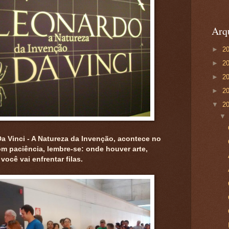
Arq
►
2
►
2
►
2
►
2
▼
2
 Vinci - A Natureza da Invenção, acontece no
m paciência, lembre-se: onde houver arte,
 você vai enfrentar filas.